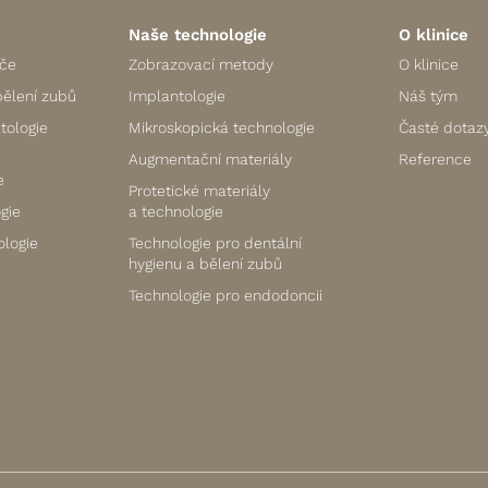
Naše technologie
O klinice
éče
Zobrazovací metody
O klinice
bělení zubů
Implantologie
Náš tým
tologie
Mikroskopická technologie
Časté dotaz
Augmentační materiály
Reference
e
Protetické materiály
gie
a technologie
logie
Technologie pro dentální
hygienu a bělení zubů
Technologie pro endodoncii