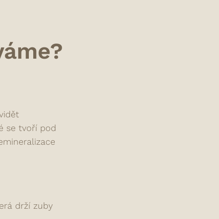
íváme?
vidět
é se tvoří pod
demineralizace
erá drží zuby