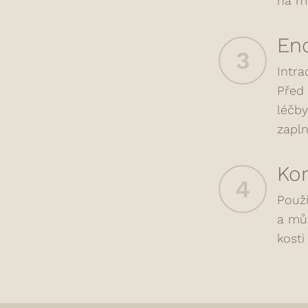
na mí
End
3
Intra
Před 
léčby
zapln
Kon
4
Použí
a můs
kosti