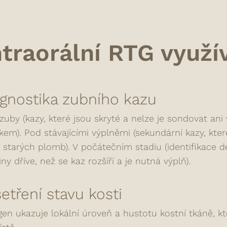
ntraorální RTG využ
gnostika zubního kazu
zuby (kazy, které jsou skryté a nelze je sondovat ani 
kem). Pod stávajícími výplněmi (sekundární kazy, kter
i starých plomb). V počátečním stadiu (identifikace 
iny dříve, než se kaz rozšíří a je nutná výplň).
etření stavu kosti
en ukazuje lokální úroveň a hustotu kostní tkáně, kt