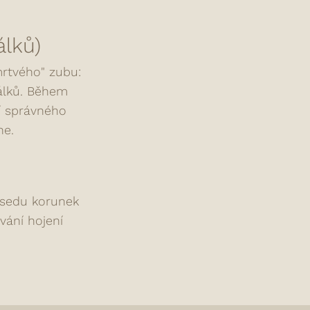
lků)
mrtvého" zubu:
nálků. Během
ní správného
ne.
osedu korunek
vání hojení