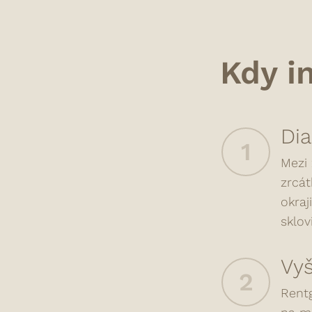
Kdy i
Dia
1
Mezi 
zrcát
okraj
sklov
Vyš
2
Rentg