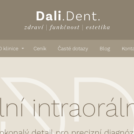
O klinice
Ceník
Časté dotazy
Blog
Kont
lní intraorá
okonalý detail pro precizní diagnóz