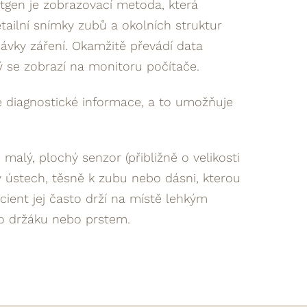
entgen je zobrazovací metoda, která
ailní snímky zubů a okolních struktur
ávky záření. Okamžitě převádí data
rý se zobrazí na monitoru počítače.
é diagnostické informace, a to umožňuje
malý, plochý senzor (přibližně o velikosti
 ústech, těsně k zubu nebo dásni, kterou
cient jej často drží na místě lehkým
o držáku nebo prstem.