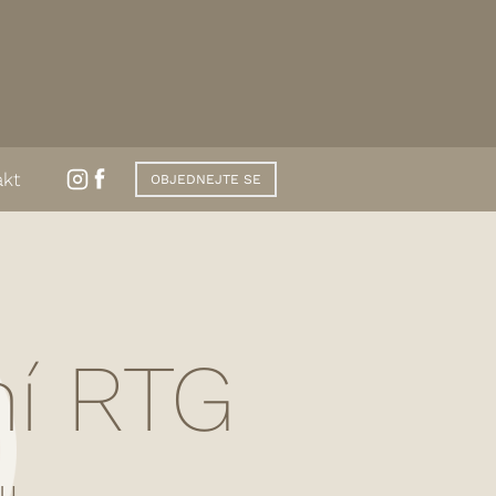
akt
OBJEDNEJTE SE
lní RTG
u.