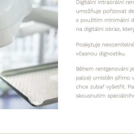
Digitální intraorální r
umožňuje pořizovat det
s použitím minimální d
na digitální obraz, kte
Poskytuje neoceniteln
včasnou dignostiku.
Během rentgenování je 
palce) umístěn přímo v
chce zubař vyšetřit. Pa
skousnutím speciálníh