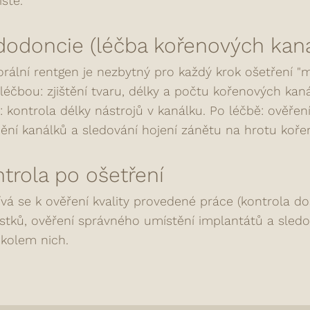
stě.
odoncie (léčba kořenových kaná
orální rentgen je nezbytný pro každý krok ošetření "
léčbou: zjištění tvaru, délky a počtu kořenových ka
: kontrola délky nástrojů v kanálku. Po léčbě: ověře
ění kanálků a sledování hojení zánětu na hrotu koře
trola po ošetření
vá se k ověření kvality provedené práce (kontrola d
tků, ověření správného umístění implantátů a sledo
 kolem nich.